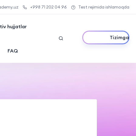
ademy.uz
+998 71 202 04 96
Test rejimida ishlamoqda
iv hujjatlar
Tizimga kirish
FAQ