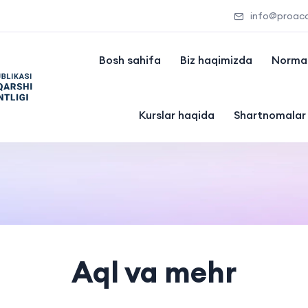
info@proac
Bosh sahifa
Biz haqimizda
Normat
Kurslar haqida
Shartnomalar
Aql va mehr