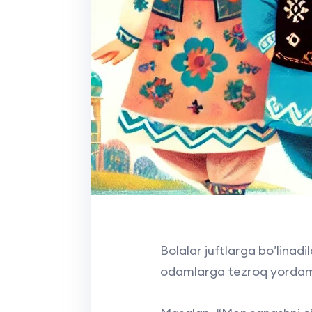
Bolalar juftlarga bo’linadil
odamlarga tezroq yordam b