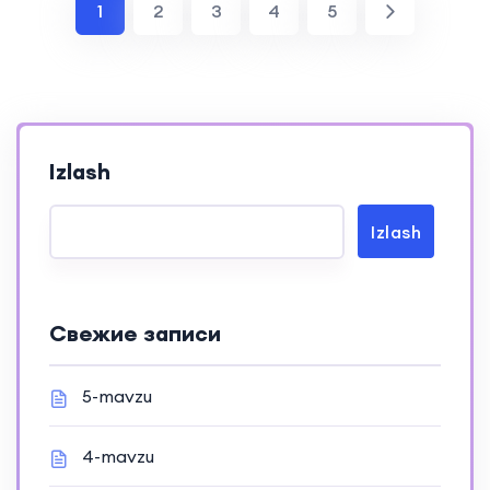
1
2
3
4
5
Izlash
Izlash
Свежие записи
5-mavzu
4-mavzu