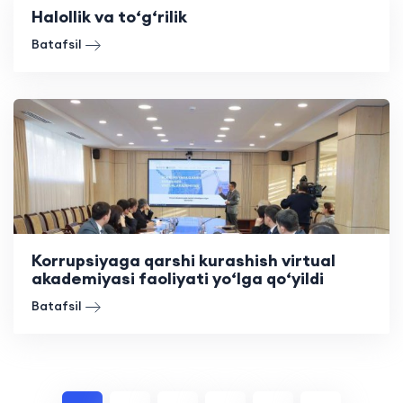
Halollik va to‘g‘rilik
Batafsil
Korrupsiyaga qarshi kurashish virtual
akademiyasi faoliyati yo‘lga qo‘yildi
Batafsil