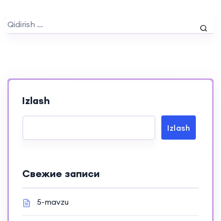
Izlash
Izlash
Свежие записи
5-mavzu