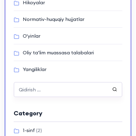
Hikoyalar
Normativ-huquqiy hujjatlar
O'yinlar
Oliy ta’lim muassasa talabalari
Yangiliklar
Category
1-sinf
(2)