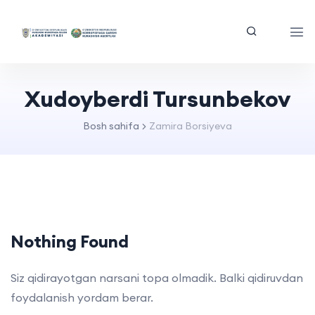
Xudoyberdi Tursunbekov
Bosh sahifa
Zamira Borsiyeva
Nothing Found
Siz qidirayotgan narsani topa olmadik. Balki qidiruvdan
foydalanish yordam berar.