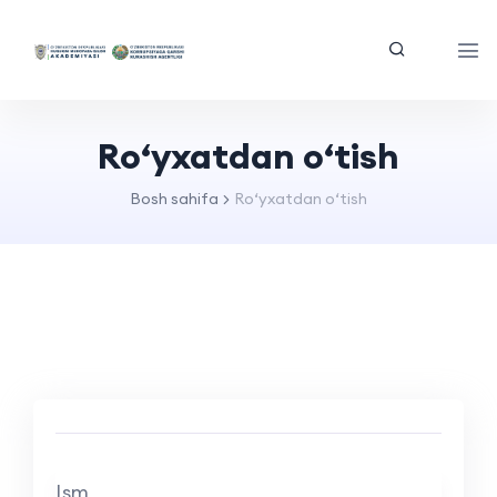
Ro‘yxatdan o‘tish
Bosh sahifa
Ro‘yxatdan o‘tish
Ism