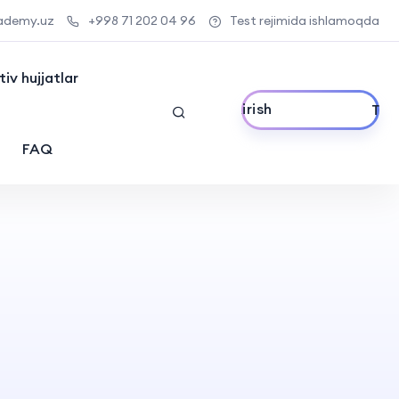
ademy.uz
+998 71 202 04 96
Test rejimida ishlamoqda
iv hujjatlar
Tizimga kirish
FAQ