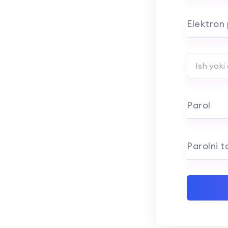
Elektron
Ish yoki o
Parol
Parolni t