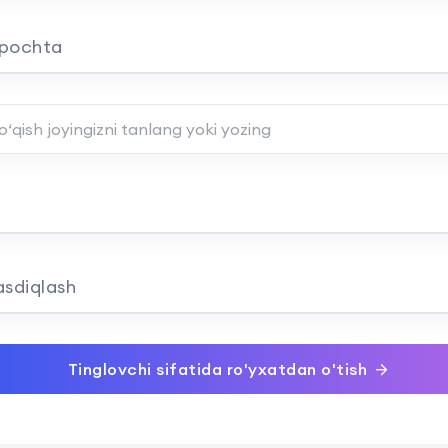
 pochta
‘qish joyingiz nomini kiriting
asdiqlash
Tinglovchi sifatida ro'yxatdan o'tish