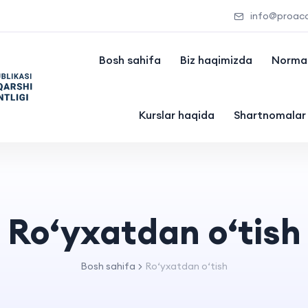
info@proac
Bosh sahifa
Biz haqimizda
Normat
Kurslar haqida
Shartnomalar
Ro‘yxatdan o‘tish
Bosh sahifa
Ro‘yxatdan o‘tish