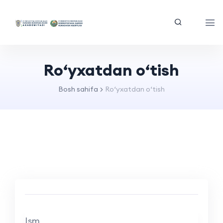
Ro‘yxatdan o‘tish
Bosh sahifa
Ro‘yxatdan o‘tish
Ism